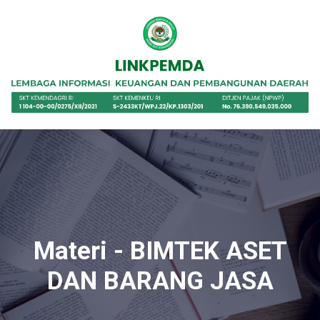
Materi - BIMTEK ASET
DAN BARANG JASA