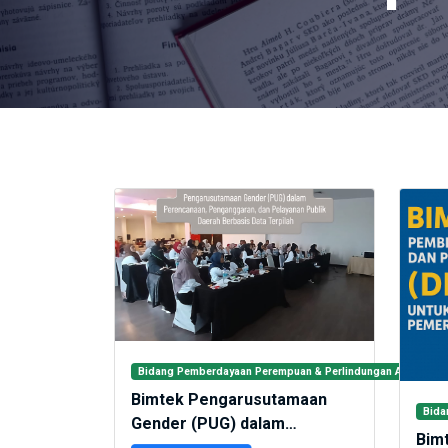
Bidang Pemberdayaan Perempuan & Perlindungan Anak (DP3
Bimtek Pengarusutamaan
Bida
Gender (PUG) dalam
Bimt
Perencanaan, Penganggaran,