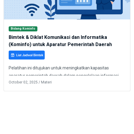
Bidang Kominfo
Bimtek & Diklat Komunikasi dan Informatika
(Kominfo) untuk Aparatur Pemerintah Daerah
Pelatihan ini ditujukan untuk meningkatkan kapasitas
aparatur pemerintah daerah dalam pengelolaan informasi
October 02, 2025 / Materi
publik, digitalisasi dokumen, serta pemanfaatan teknologi
digital. Fokus kegiatan meliputi tata kelola informasi,
keamanan data, pengembangan smart city, serta penerapan
Daftar Materi Bimtek & Diklat Kominfo
big data dan AI untuk mendukung layanan publik modern.
Bimtek Tata Kelola Informasi Publik: Transparansi dan
Akuntabilitas Pemerintah Daerah